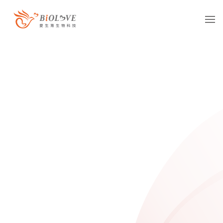
服務項目
凍卵
捐卵
借卵
凍精
捐精
借精
借卵提領
國際醫療
多元成家
基因診斷
抗癌專區
服務據點
台灣
海外