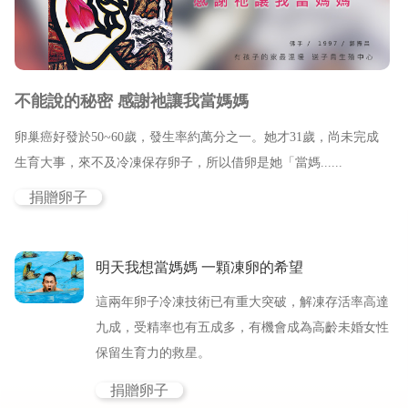
新竹院
香港業務部 HK
台北院
東京業務部 JP
不能說的秘密 感謝祂讓我當媽媽
台中辦事處
卵巢癌好發於50~60歲，發生率約萬分之一。她才31歲，尚未完成
台南辦事處
生育大事，來不及冷凍保存卵子，所以借卵是她「當媽......
高雄辦事處
捐贈卵子
最新消息
明天我想當媽媽 一顆凍卵的希望
關於我們
這兩年卵子冷凍技術已有重大突破，解凍存活率高達
九成，受精率也有五成多，有機會成為高齡未婚女性
心情故事
保留生育力的救星。
捐贈卵子