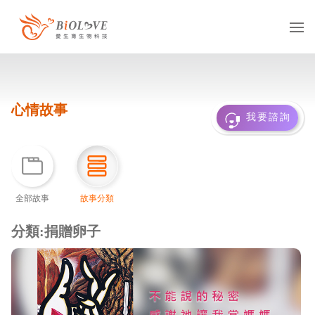
服務項目
心情故事
凍卵
捐卵
借卵
我要諮詢
凍精
捐精
借精
借卵提領
國際醫療
多元成家
全部故事
故事分類
基因診斷
抗癌專區
服務據點
台灣
海外