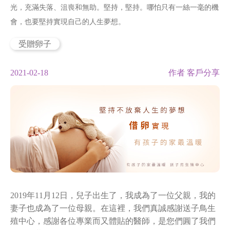
光，充滿失落、沮喪和無助。堅持，堅持。哪怕只有一絲一毫的機
新竹院
香港業務部 HK
會，也要堅持實現自己的人生夢想。
台北院
東京業務部 JP
受贈卵子
台中辦事處
2021-02-18
客戶分享
台南辦事處
高雄辦事處
最新消息
關於我們
2019年11月12日，兒子出生了，我成為了一位父親，我的
心情故事
妻子也成為了一位母親。在這裡，我們真誠感謝送子鳥生
殖中心，感謝各位專業而又體貼的醫師，是您們圓了我們