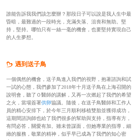
誰能告訴我我們該怎麼辦？那段日子可以說是我人生中最
昏暗，最難過的一段時光，充滿失落、沮喪和無助。堅
持，堅持。哪怕只有一絲一毫的機會，也要堅持實現自己
的人生夢想。
遇到送子鳥
一個偶然的機會，送子鳥進入我們的視野，抱著諮詢和試
一試的心態，我們參加了2018年十月送子鳥在上海召開的
說明會，聽了Ｏ醫師的講解，又再一次燃起了我們的希望
之火，當場簽署
供卵
協議。隨後，在送子鳥醫師和工作人
員的精心安排下，於今年三月順利移植雙胎並獲得成功，
這期間諮詢師也給了我們很多的幫助與支持，指導有方，
有問必答，關愛有加。雖未曾謀面，但她專業的指導，細
緻的服務，敬業的精神，似乎早已成為了我們的知心密