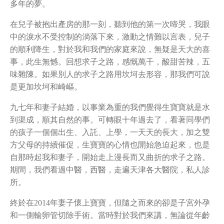
多年的夢。
在兒子被抱出產房的那一刻，聽到他的第一次啼哭，我眼
中的淚水不受控制的淌落下來，激動之情難以言表，兒子
的順利降生，對於我和我們的家庭來說，無疑是天大的喜
事，此生無憾。回想求子之路，感慨萬千，酸甜苦辣，五
味雜陳。如果別人的求子之路用坎坷去形容，那我們可說
是更加坎坷和崎嶇。
九七年和妻子結婚，以事業為重的我們覺得生寶寶就是水
到渠成，順其自然的事。可轉眼十年過去了，看著同學們
的孩子一個個出生、入託、上學，一天天的長大，加之雙
方父母的持續催促，生寶寶的心情也開始急迫起來，也是
自那時起我和妻子，開始走上漫長而又曲折的求子之路。
期間，我們看過中醫，西醫，走遍天津各大醫院，私人診
所。
終於在2014年妻子懷上寶寶，但隨之而來的卻是子宮外孕
和一側輸卵管切除手術。當時對於我們來講，無論從年齡