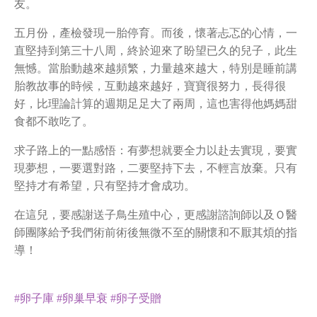
友。
五月份，產檢發現一胎停育。而後，懷著忐忑的心情，一
直堅持到第三十八周，終於迎來了盼望已久的兒子，此生
無憾。當胎動越來越頻繁，力量越來越大，特別是睡前講
胎教故事的時候，互動越來越好，寶寶很努力，長得很
好，比理論計算的週期足足大了兩周，這也害得他媽媽甜
食都不敢吃了。
求子路上的一點感悟：有夢想就要全力以赴去實現，要實
現夢想，一要選對路，二要堅持下去，不輕言放棄。只有
堅持才有希望，只有堅持才會成功。
在這兒，要感謝送子鳥生殖中心，更感謝諮詢師以及Ｏ醫
師團隊給予我們術前術後無微不至的關懷和不厭其煩的指
導！
#卵子庫
#卵巢早衰
#卵子受贈