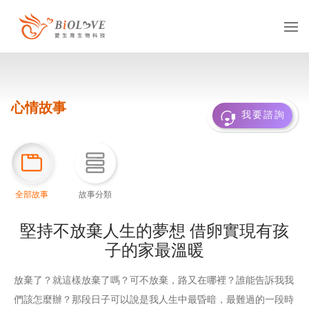
服務項目
心情故事
凍卵
捐卵
借卵
我要諮詢
凍精
捐精
借精
借卵提領
國際醫療
多元成家
全部故事
故事分類
基因診斷
抗癌專區
堅持不放棄人生的夢想 借卵實現有孩
子的家最溫暖
服務據點
放棄了？就這樣放棄了嗎？可不放棄，路又在哪裡？誰能告訴我我
台灣
海外
們該怎麼辦？那段日子可以說是我人生中最昏暗，最難過的一段時