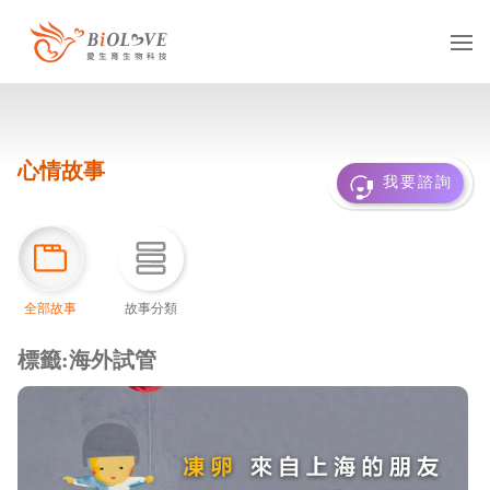
服務項目
心情故事
凍卵
捐卵
借卵
我要諮詢
凍精
捐精
借精
借卵提領
國際醫療
多元成家
全部故事
故事分類
基因診斷
抗癌專區
服務據點
台灣
海外