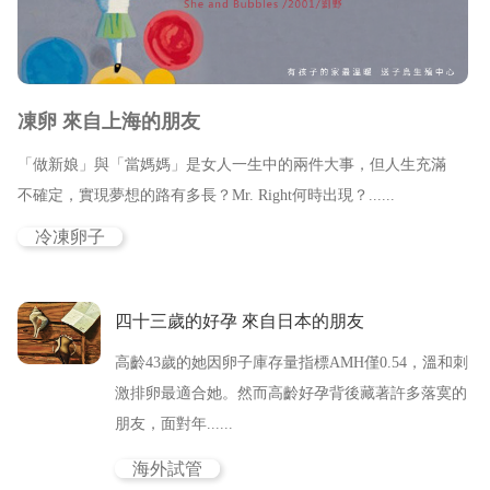
新竹院
香港業務部 HK
台北院
東京業務部 JP
凍卵 來自上海的朋友
台中辦事處
「做新娘」與「當媽媽」是女人一生中的兩件大事，但人生充滿
台南辦事處
不確定，實現夢想的路有多長？Mr. Right何時出現？......
高雄辦事處
冷凍卵子
最新消息
四十三歲的好孕 來自日本的朋友
關於我們
高齡43歲的她因卵子庫存量指標AMH僅0.54，溫和刺
激排卵最適合她。然而高齡好孕背後藏著許多落寞的
心情故事
朋友，面對年......
海外試管