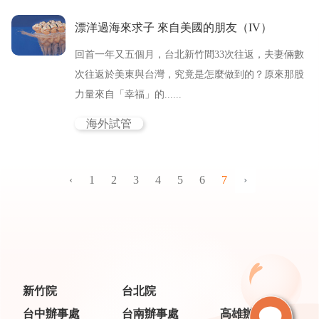
漂洋過海來求子 來自美國的朋友（IV）
回首一年又五個月，台北新竹間33次往返，夫妻倆數
次往返於美東與台灣，究竟是怎麼做到的？原來那股
力量來自「幸福」的......
海外試管
‹
1
2
3
4
5
6
7
›
新竹院
台北院
台中辦事處
台南辦事處
高雄辦事處