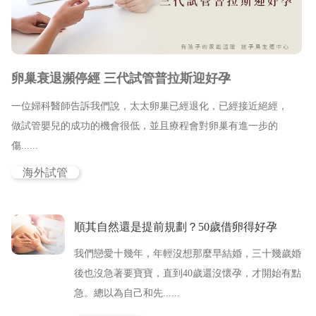
新竹院
香港業務部 HK
台北院
東京業務部 JP
卵巢衰退瀕停經 三代試管普拉斯迎好孕
台中辦事處
一位婦科醫師告訴我們說，太太卵巢已經退化，已經接近絕經，
台南辦事處
做試管嬰兒的成功的機會很低，並且療程會對卵巢有進一步的
傷......
高雄辦事處
海外試管
最新消息
順其自然還是提前規劃？50歲借卵得好孕
關於我們
我們戀愛十幾年，年輕沒想那麼早結婚，三十幾歲婚
心情故事
後也沒急著要寶寶，直到40歲還沒懷孕，才開始有點
急。總以為自己和先......