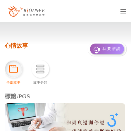
服務項目
心情故事
凍卵
捐卵
借卵
我要諮詢
凍精
捐精
借精
借卵提領
國際醫療
多元成家
全部故事
故事分類
基因診斷
抗癌專區
服務據點
台灣
海外