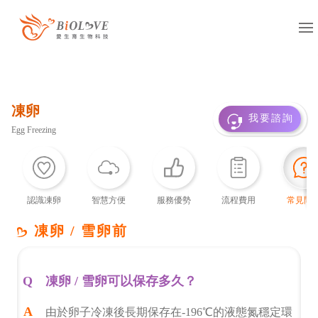
服務項目
凍卵
凍卵
捐卵
借卵
我要諮詢
Egg Freezing
凍精
捐精
借精
借卵提領
國際醫療
多元成家
認識凍卵
智慧方便
服務優勢
流程費用
常見問
基因診斷
抗癌專區
凍卵 / 雪卵前
服務據點
凍卵 / 雪卵可以保存多久？
台灣
海外
由於卵子冷凍後長期保存在-196℃的液態氮穩定環