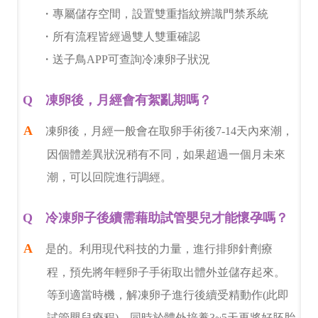
・專屬儲存空間，設置雙重指紋辨識門禁系統
・所有流程皆經過雙人雙重確認
・送子鳥APP可查詢冷凍卵子狀況
凍卵後，月經會有絮亂期嗎？
凍卵後，月經一般會在取卵手術後7-14天內來潮，
因個體差異狀況稍有不同，如果超過一個月未來
潮，可以回院進行調經。
冷凍卵子後續需藉助試管嬰兒才能懷孕嗎？
是的。利用現代科技的力量，進行排卵針劑療
程，預先將年輕卵子手術取出體外並儲存起來。
等到適當時機，解凍卵子進行後續受精動作(此即
試管嬰兒療程)，同時於體外培養3~5天再將好胚胎