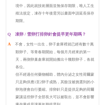
境中，因此就技術層面並無保存期限，唯人工生
新竹院
香港業務部 HK
殖法規定，凍存十年後需另以書面申請延長保存
台北院
東京業務部 JP
期限。
台中辦事處
凍卵 / 雪卵打排卵針會提早更年期嗎？
台南辦事處
不會，女性一出生，卵子倉庫裡就已經有數十萬
高雄辦事處
顆卵子。等青春期開始，每個月月經來的第一
天，兩側卵巢倉庫就開始搬出十幾顆卵子，各就
最新消息
各位。
但不經過任何藥物輔助，體內分泌之女性荷爾蒙
關於我們
只足夠供應1至2卵子成熟，其餘沒被挑選到的小
心情故事
卵泡便會自行萎縮。排卵針只是提供足夠的荷爾
蒙讓這些卵子全部長大可以被取出，並不會影響
庫存量或是讓更年期提早到。