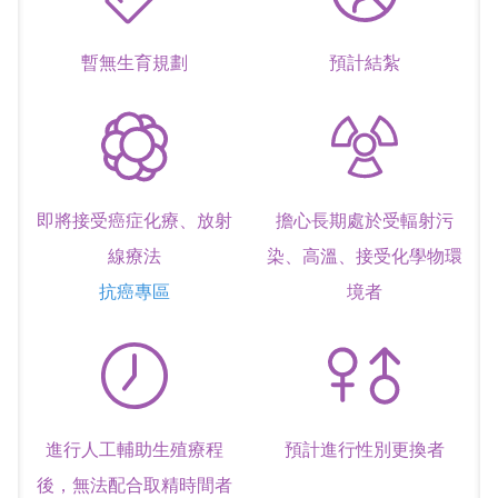
新竹院
香港業務部 HK
暫無生育規劃
預計結紮
台北院
東京業務部 JP
台中辦事處
台南辦事處
即將接受癌症化療、放射
擔心長期處於受輻射污
高雄辦事處
線療法
染、高溫、接受化學物環
抗癌專區
境者
最新消息
關於我們
心情故事
進行人工輔助生殖療程
預計進行性別更換者
後，無法配合取精時間者