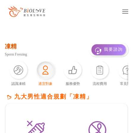
服務項目
凍精
凍卵
捐卵
借卵
我要諮詢
Sperm Freezing
凍精
捐精
借精
借卵提領
國際醫療
多元成家
認識凍精
適宜對象
服務優勢
流程費用
常見問
基因診斷
抗癌專區
九大男性適合規劃「凍精」
服務據點
台灣
海外