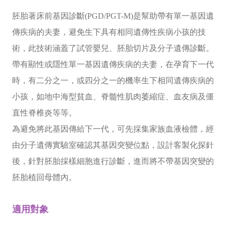
新竹院
香港業務部 HK
胚胎著床前基因診斷(PGD/PGT-M)是幫助帶有單一基因遺
傳疾病的夫妻，避免生下具有相同遺傳性疾病小孩的技
台北院
東京業務部 JP
術，此技術涵蓋了試管嬰兒、胚胎切片及分子遺傳診斷。
台中辦事處
帶有顯性或隱性單一基因遺傳疾病的夫妻，在孕育下一代
時，有二分之一，或四分之一的機率生下相同遺傳疾病的
台南辦事處
小孩，如地中海型貧血、脊髓性肌肉萎縮症、血友病及僵
高雄辦事處
直性脊椎炎等等。
為避免將此基因傳給下一代，可先採集家族血液檢體，經
最新消息
由分子遺傳實驗室確認其基因突變位點，設計客製化探針
後，針對胚胎採樣細胞進行診斷，進而將不帶基因突變的
關於我們
胚胎植回母體內。
心情故事
適用對象