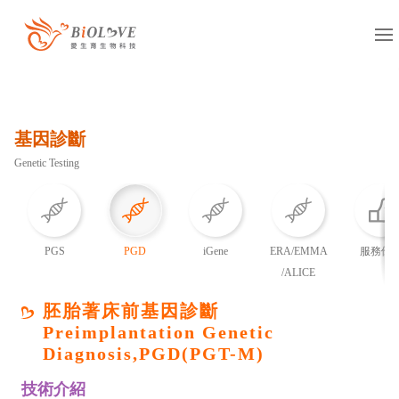
服務項目
基因診斷
凍卵
捐卵
借卵
Genetic Testing
凍精
捐精
借精
借卵提領
國際醫療
多元成家
PGS
PGD
iGene
ERA/EMMA
服務優
/ALICE
基因診斷
抗癌專區
胚胎著床前基因診斷
Preimplantation Genetic
服務據點
Diagnosis,PGD(PGT-M)
台灣
海外
技術介紹