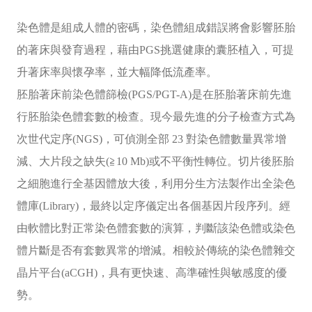
新竹院
香港業務部 HK
染色體是組成人體的密碼，染色體組成錯誤將會影響胚胎
的著床與發育過程，藉由PGS挑選健康的囊胚植入，可提
台北院
東京業務部 JP
升著床率與懷孕率，並大幅降低流產率。
台中辦事處
胚胎著床前染色體篩檢(PGS/PGT-A)是在胚胎著床前先進
台南辦事處
行胚胎染色體套數的檢查。現今最先進的分子檢查方式為
次世代定序(NGS)，可偵測全部 23 對染色體數量異常增
高雄辦事處
減、大片段之缺失(≧10 Mb)或不平衡性轉位。切片後胚胎
之細胞進行全基因體放大後，利用分生方法製作出全染色
最新消息
體庫(Library)，最終以定序儀定出各個基因片段序列。經
關於我們
由軟體比對正常染色體套數的演算，判斷該染色體或染色
體片斷是否有套數異常的增減。相較於傳統的染色體雜交
心情故事
晶片平台(aCGH)，具有更快速、高準確性與敏感度的優
勢。