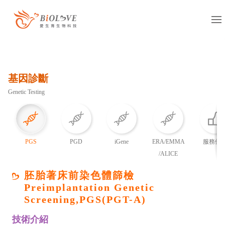
服務項目
基因診斷
凍卵
捐卵
借卵
Genetic Testing
凍精
捐精
借精
借卵提領
國際醫療
多元成家
PGS
PGD
iGene
ERA/EMMA
服務優
/ALICE
基因診斷
抗癌專區
胚胎著床前染色體篩檢
Preimplantation Genetic
服務據點
Screening,PGS(PGT-A)
台灣
海外
技術介紹