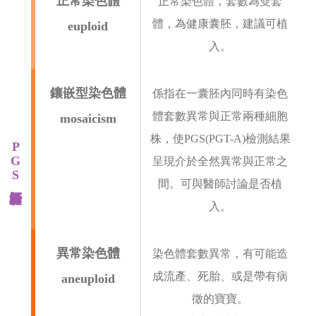
正常染色體
正常染色體，套數為雙套
體，為健康囊胚，建議可植
euploid
入。
鑲嵌型染色體
係指在一囊胚內同時有染色
體套數異常與正常兩種細胞
mosaicism
株，使PGS(PGT-A)檢測結果
PGS囊胚篩檢
呈現介於全然異常與正常之
間。可與醫師討論是否植
入。
異常染色體
染色體套數異常，有可能造
成流產、死胎、或是帶有病
aneuploid
徵的寶寶。